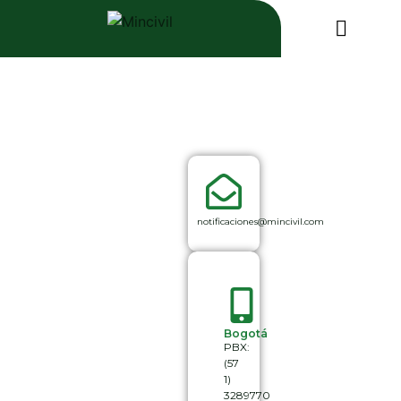
notificaciones@mincivil.com
Bogotá
PBX:
(57
1)
3289770