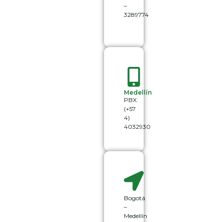
–
3289774
Medellín
PBX:
(+57
4)
4032930
Bogotá
–
Medellín