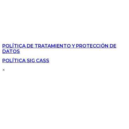
notificaciones@mincivil.com
FACTURACIÓN ELECTRÓNICA
facturas@mincivil.com
NUESTRAS POLÍTICAS
POLÍTICA DE TRATAMIENTO Y PROTECCIÓN DE
DATOS
POLÍTICA SIG CASS
×